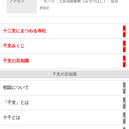
アクセス
・市バス「上賀茂御薗橋（みそのばし）」徒歩
約5分
十二支にまつわる寺社
干支みくじ
干支の豆知識
干支の豆知識
初詣について
「干支」とは
十干とは