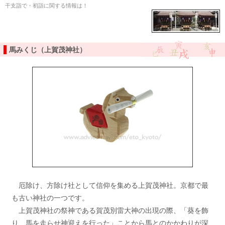
干支詣で・初詣に関する情報は！
馬みくじ（上賀茂神社）
厄除け、方除け社として信仰を集める上賀茂神社。京都で最
も古い神社の一つです。
上賀茂神社の祭神である賀茂別雷大神の出現の際、「葵を飾
り、馬を走らせ神迎えを行った」ことから馬とのかかわりが深